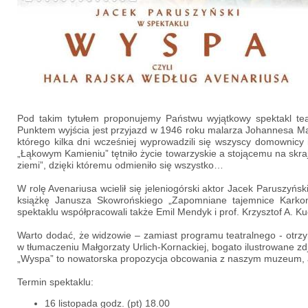
Pod takim tytułem proponujemy Państwu wyjątkowy spektakl teat
Punktem wyjścia jest przyjazd w 1946 roku malarza Johannesa M
którego kilka dni wcześniej wyprowadzili się wszyscy domownicy
„Łąkowym Kamieniu” tętniło życie towarzyskie a stojącemu na skraju
ziemi”, dzięki któremu odmieniło się wszystko…
W rolę Avenariusa wcielił się jeleniogórski aktor Jacek Paruszyńs
książkę Janusza Skowrońskiego „Zapomniane tajemnice Karkono
spektaklu współpracowali także Emil Mendyk i prof. Krzysztof A. Ku
Warto dodać, że widzowie – zamiast programu teatralnego - otr
w tłumaczeniu Małgorzaty Urlich-Kornackiej, bogato ilustrowane zd
„Wyspa” to nowatorska propozycja obcowania z naszym muzeum, a
Termin spektaklu:
16 listopada godz. (pt) 18.00