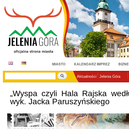
Pr
do
tr
E
D
MIASTO
KALENDARZ IMPREZ
BIZNE
N
E
Szukaj
Aktualności
Jelenia Góra
„Wyspa czyli Hala Rajska wedł
wyk. Jacka Paruszyńskiego