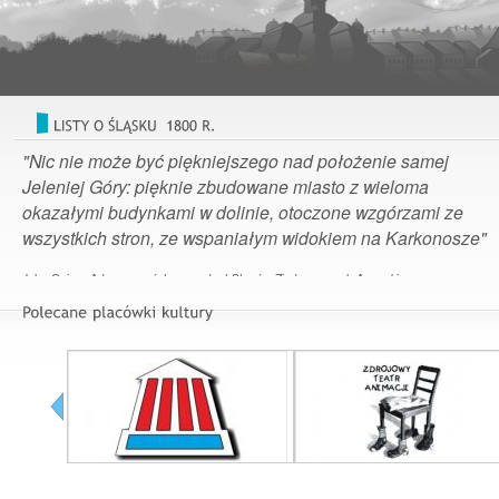
"Nic nie może być piękniejszego nad położenie samej
Jeleniej Góry: pięknie zbudowane miasto z wieloma
okazałymi budynkami w dolinie, otoczone wzgórzami ze
wszystkich stron, ze wspaniałym widokiem na Karkonosze"
John Quincy Adams – szósty prezydent Stanów Zjednoczonych Ameryki