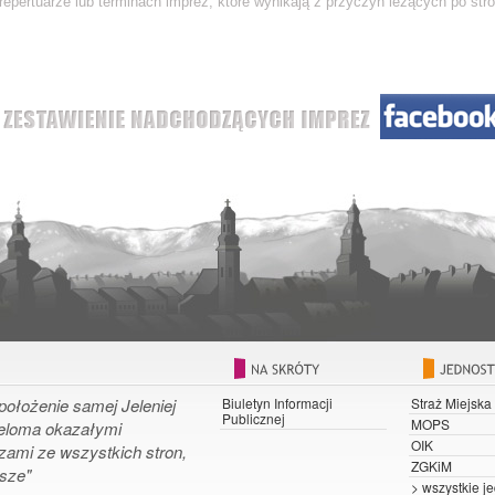
epertuarze lub terminach imprez, które wynikają z przyczyn leżących po stro
położenie samej Jeleniej
Biuletyn Informacji
Straż Miejska
Publicznej
MOPS
ieloma okazałymi
OIK
zami ze wszystkich stron,
ZGKiM
osze"
> wszystkie je