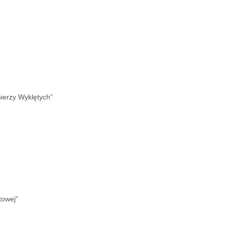
nierzy Wyklętych”
towej"