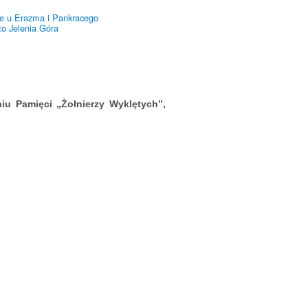
e u Erazma i Pankracego
to Jelenia Góra
u Pamięci „Żołnierzy Wyklętych”,