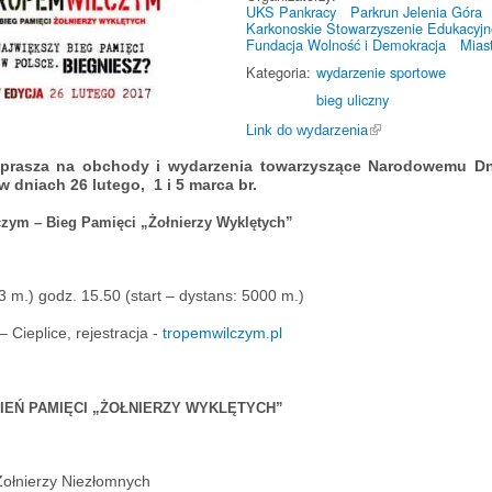
UKS Pankracy
Parkrun Jelenia Góra
Karkonoskie Stowarzyszenie Edukacyjn
Fundacja Wolność i Demokracja
Mias
Kategoria:
wydarzenie sportowe
bieg uliczny
Link do wydarzenia
zaprasza na obchody i wydarzenia towarzyszące Narodowemu Dni
w dniach 26 lutego, 1 i 5 marca br.
zym – Bieg Pamięci „Żołnierzy Wyklętych”
3 m.) godz. 15.50 (start – dystans: 5000 m.)
 Cieplice, rejestracja -
tropemwilczym.pl
IEŃ PAMIĘCI „ŻOŁNIERZY WYKLĘTYCH”
Żołnierzy Niezłomnych