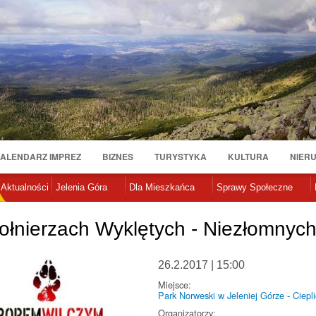
Przejdź
do
treści
ALENDARZ IMPREZ
BIZNES
TURYSTYKA
KULTURA
NIER
Aktualności
Jelenia Góra
Dla Mieszkańca
Sprawy Społeczne
ołnierzach Wyklętych - Niezłomnych
26.2.2017 | 15:00
Miejsce:
Park Norweski w Jeleniej Górze - Ciepl
Organizatorzy: