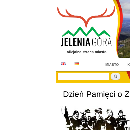
E
D
MIASTO
K
N
E
Szukaj
Dzień Pamięci o Ż