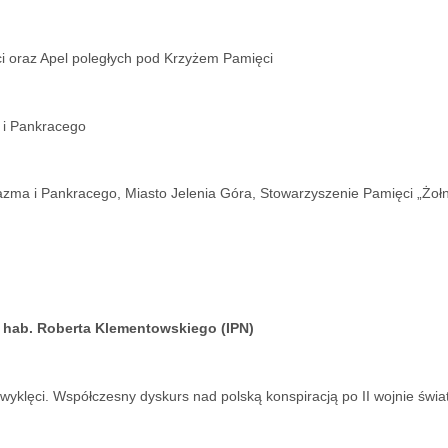
ci oraz Apel poległych pod Krzyżem Pamięci
a i Pankracego
razma i Pankracego, Miasto Jelenia Góra, Stowarzyszenie Pamięci „Żoł
dr hab. Roberta Klementowskiego (IPN)
wyklęci. Współczesny dyskurs nad polską konspiracją po II wojnie świa