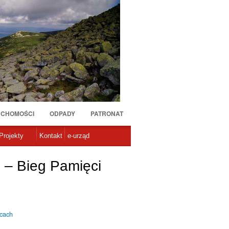
UCHOMOŚCI
ODPADY
PATRONAT
Projekty
Kontakt
e-urząd
 – Bieg Pamięci
icach