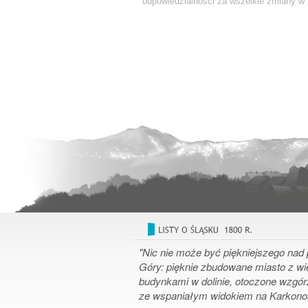
odpowiedzialności za wszelkie zmiany w r
"Nic nie może być piękniejszego nad 
Góry: pięknie zbudowane miasto z w
budynkami w dolinie, otoczone wzgór
ze wspaniałym widokiem na Karkon