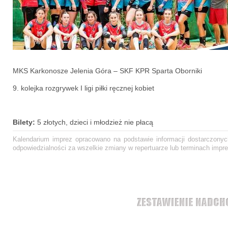
MKS Karkonosze Jelenia Góra – SKF KPR Sparta Oborniki
9. kolejka rozgrywek I ligi piłki ręcznej kobiet
Bilety:
5 złotych, dzieci i młodzież nie płacą
Kalendarium imprez opracowano na podstawie informacji dostarczonych
odpowiedzialności za wszelkie zmiany w repertuarze lub terminach impre