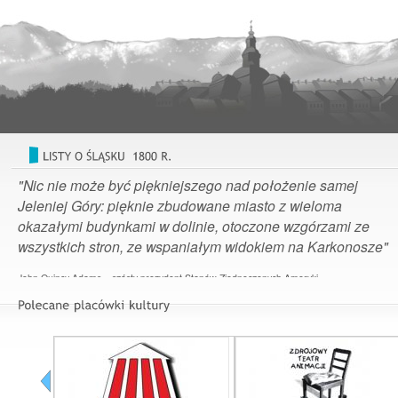
"Nic nie może być piękniejszego nad położenie samej
Jeleniej Góry: pięknie zbudowane miasto z wieloma
okazałymi budynkami w dolinie, otoczone wzgórzami ze
wszystkich stron, ze wspaniałym widokiem na Karkonosze"
John Quincy Adams – szósty prezydent Stanów Zjednoczonych Ameryki