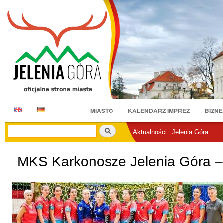
Pr
do
tr
E
D
MIASTO
KALENDARZ IMPREZ
BIZNE
N
E
Szukaj
Aktualności
Jelenia Góra
MKS Karkonosze Jelenia Góra –