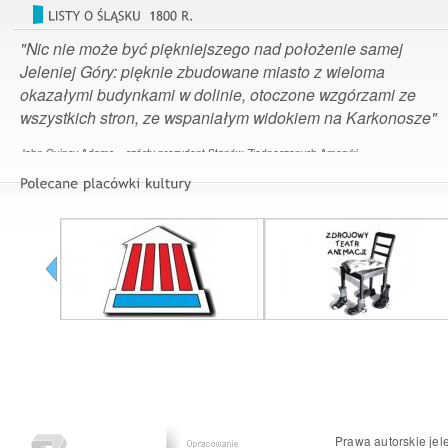
"Nic nie może być piękniejszego nad położenie samej
Jeleniej Góry: pięknie zbudowane miasto z wieloma
okazałymi budynkami w dolinie, otoczone wzgórzami ze
wszystkich stron, ze wspaniałym widokiem na Karkonosze"
John Quincy Adams – szósty prezydent Stanów Zjednoczonych Ameryki
Prawa autorskie jel