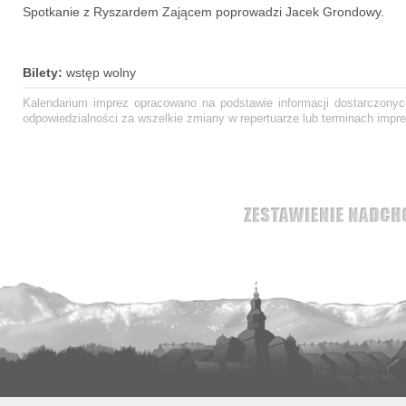
Spotkanie z Ryszardem Zającem poprowadzi Jacek Grondowy.
Bilety:
wstęp wolny
Kalendarium imprez opracowano na podstawie informacji dostarczonych
odpowiedzialności za wszelkie zmiany w repertuarze lub terminach impre