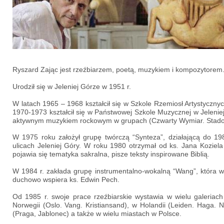
Ryszard Zając jest rzeźbiarzem, poetą, muzykiem i kompozytorem
Urodził się w Jeleniej Górze w 1951 r.
W latach 1965 – 1968 kształcił się w Szkole Rzemiosł Artystycznyc
1970-1973 kształcił się w Państwowej Szkole Muzycznej w Jeleniej 
aktywnym muzykiem rockowym w grupach (Czwarty Wymiar. Stado
W 1975 roku założył grupę twórczą “Synteza”, działającą do 19
ulicach Jeleniej Góry. W roku 1980 otrzymał od ks. Jana Koziel
pojawia się tematyka sakralna, pisze teksty inspirowane Biblią.
W 1984 r. zakłada grupę instrumentalno-wokalną “Wang”, która w
duchowo wspiera ks. Edwin Pech.
Od 1985 r. swoje prace rzeźbiarskie wystawia w wielu galeriach
Norwegii (Oslo. Vang. Kristiansand), w Holandii (Leiden. Haga. N
(Praga, Jablonec) a także w wielu miastach w Polsce.