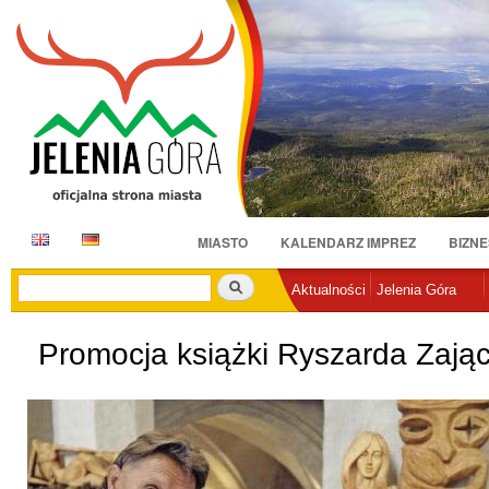
Pr
do
tr
E
D
MIASTO
KALENDARZ IMPREZ
BIZNE
N
E
Szukaj
Aktualności
Jelenia Góra
Promocja książki Ryszarda Zają