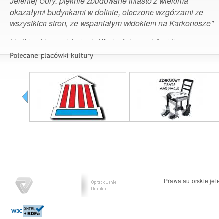
Jeleniej Góry: pięknie zbudowane miasto z wieloma
okazałymi budynkami w dolinie, otoczone wzgórzami ze
wszystkich stron, ze wspaniałym widokiem na Karkonosze"
John Quincy Adams – szósty prezydent Stanów Zjednoczonych Ameryki
Prawa autorskie jel