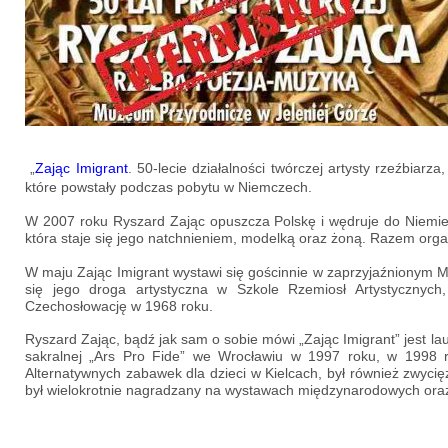
„
Zając Imigrant
. 50-lecie działalności twórczej artysty rzeźbiar
które powstały podczas pobytu w Niemczech.
W 2007 roku Ryszard Zając opuszcza Polskę i wędruje do Niemie
która staje się jego natchnieniem, modelką oraz żoną. Razem orga
W maju Zając Imigrant wystawi się gościnnie w zaprzyjaźnionym M
się jego droga artystyczna w Szkole Rzemiosł Artystycznych
Czechosłowację w 1968 roku.
Ryszard Zając, bądź jak sam o sobie mówi „Zając Imigrant” jest la
sakralnej „Ars Pro Fide” we Wrocławiu w 1997 roku, w 1998 r
Alternatywnych zabawek dla dzieci w Kielcach, był również zwyc
był wielokrotnie nagradzany na wystawach międzynarodowych oraz 