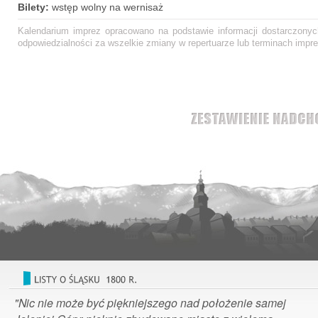
Bilety:
wstęp wolny na wernisaż
Kalendarium imprez opracowano na podstawie informacji dostarczonych
odpowiedzialności za wszelkie zmiany w repertuarze lub terminach impre
"Nic nie może być piękniejszego nad położenie samej