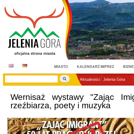
Pr
do
tr
E
D
MIASTO
KALENDARZ IMPREZ
BIZNE
N
E
Szukaj
Aktualności
Jelenia Góra
Wernisaż wystawy "Zając Imig
rzeźbiarza, poety i muzyka