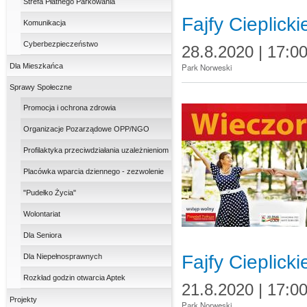
Strefa Płatnego Parkowania
Fajfy Cieplicki
Komunikacja
Cyberbezpieczeństwo
28.8.2020 | 17:0
Dla Mieszkańca
Park Norweski
Sprawy Społeczne
Promocja i ochrona zdrowia
Organizacje Pozarządowe OPP/NGO
Profilaktyka przeciwdziałania uzależnieniom
Placówka wparcia dziennego - zezwolenie
"Pudełko Życia"
Wolontariat
Dla Seniora
Fajfy Cieplicki
Dla Niepełnosprawnych
Rozkład godzin otwarcia Aptek
21.8.2020 | 17:0
Projekty
Park Norweski