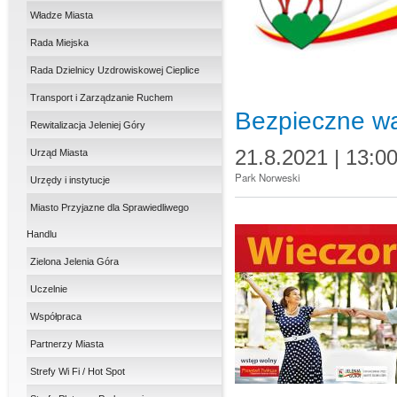
Władze Miasta
Rada Miejska
Rada Dzielnicy Uzdrowiskowej Cieplice
Transport i Zarządzanie Ruchem
Bezpieczne wa
Rewitalizacja Jeleniej Góry
21.8.2021 | 13:0
Urząd Miasta
Park Norweski
Urzędy i instytucje
Miasto Przyjazne dla Sprawiedliwego
Handlu
Zielona Jelenia Góra
Uczelnie
Współpraca
Partnerzy Miasta
Strefy Wi Fi / Hot Spot