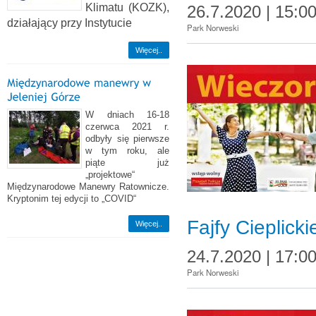
Klimatu (KOZK),
26.7.2020 | 15:0
działający przy Instytucie
Park Norweski
Więcej..
W dniach 16-18
czerwca 2021 r.
odbyły się pierwsze
w tym roku, ale
piąte już
„projektowe“
Międzynarodowe Manewry Ratownicze.
Kryptonim tej edycji to „COVID“
Fajfy Cieplicki
Więcej..
24.7.2020 | 17:0
Park Norweski