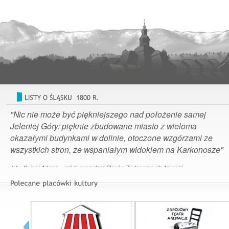
"Nic nie może być piękniejszego nad położenie samej
Jeleniej Góry: pięknie zbudowane miasto z wieloma
okazałymi budynkami w dolinie, otoczone wzgórzami ze
wszystkich stron, ze wspaniałym widokiem na Karkonosze"
John Quincy Adams – szósty prezydent Stanów Zjednoczonych Ameryki