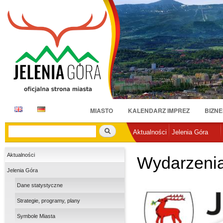
Pr
do
tr
E
D
MIASTO
KALENDARZ IMPREZ
BIZNE
N
E
Szukaj
Aktualności
Jelenia Góra
Aktualności
Wydarzenia
Jelenia Góra
Dane statystyczne
Strategie, programy, plany
Symbole Miasta