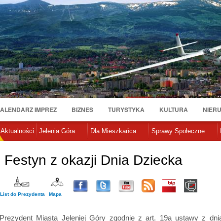
Przejdź
do
treści
ALENDARZ IMPREZ
BIZNES
TURYSTYKA
KULTURA
NIER
Aktualności
Jelenia Góra
Dla Mieszkańca
Sprawy Społeczne
Festyn z okazji Dnia Dziecka
List do Prezydenta
Mapa
Prezydent Miasta Jeleniej Góry zgodnie z art. 19a ustawy z dnia