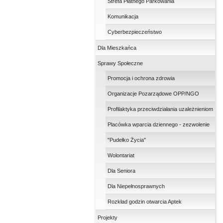
Strefa Płatnego Parkowania
Komunikacja
Cyberbezpieczeństwo
Dla Mieszkańca
Sprawy Społeczne
Promocja i ochrona zdrowia
Organizacje Pozarządowe OPP/NGO
Profilaktyka przeciwdziałania uzależnieniom
Placówka wparcia dziennego - zezwolenie
"Pudełko Życia"
Wolontariat
Dla Seniora
Dla Niepełnosprawnych
Rozkład godzin otwarcia Aptek
Projekty