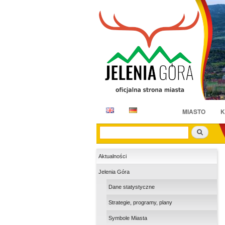
E
D
MIASTO
K
N
E
Szukaj
Aktualności
Jelenia Góra
Dane statystyczne
Strategie, programy, plany
Symbole Miasta