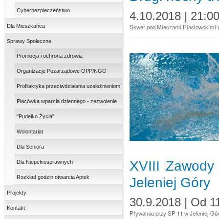
Cyberbezpieczeństwo
4.10.2018 | 21:0
Dla Mieszkańca
Skwer pod Mieczami Piastowskimi w
Sprawy Społeczne
Promocja i ochrona zdrowia
Organizacje Pozarządowe OPP/NGO
Profilaktyka przeciwdziałania uzależnieniom
Placówka wparcia dziennego - zezwolenie
"Pudełko Życia"
Wolontariat
Dla Seniora
XVIII Zawody
Dla Niepełnosprawnych
Rozkład godzin otwarcia Aptek
Jeleniej Góry
Projekty
30.9.2018 |
Od
1
Kontakt
Pływalnia przy SP 11 w Jeleniej Gór