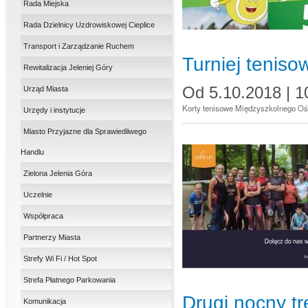
Rada Miejska
Rada Dzielnicy Uzdrowiskowej Cieplice
Transport i Zarządzanie Ruchem
Turniej tenisow
Rewitalizacja Jeleniej Góry
Od
5.10.2018 | 1
Urząd Miasta
Korty tenisowe Międzyszkolnego Ośr
Urzędy i instytucje
Miasto Przyjazne dla Sprawiedliwego
Handlu
Zielona Jelenia Góra
Uczelnie
Współpraca
Partnerzy Miasta
Strefy Wi Fi / Hot Spot
Strefa Płatnego Parkowania
Drugi nocny tr
Komunikacja