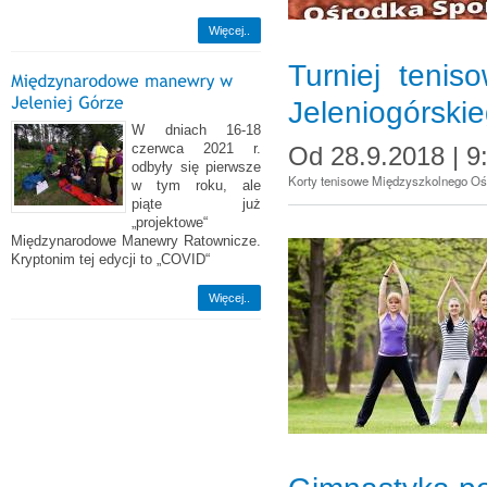
Więcej..
Turniej teni
Jeleniogórski
W dniach 16-18
czerwca 2021 r.
Od
28.9.2018 | 9
odbyły się pierwsze
Korty tenisowe Międzyszkolnego Ośr
w tym roku, ale
piąte już
„projektowe“
Międzynarodowe Manewry Ratownicze.
Kryptonim tej edycji to „COVID“
Więcej..