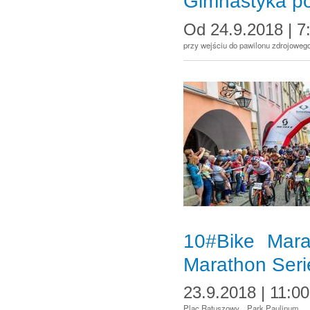
Gimnastyka p
Od
24.9.2018 | 7
przy wejściu do pawilonu zdrojowego
10#Bike Mar
Marathon Seri
23.9.2018 | 11:00
Plac Ratuszowy
Park Paulinum