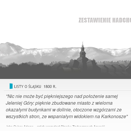
"Nic nie może być piękniejszego nad położenie samej
Jeleniej Góry: pięknie zbudowane miasto z wieloma
okazałymi budynkami w dolinie, otoczone wzgórzami ze
wszystkich stron, ze wspaniałym widokiem na Karkonosze"
John Quincy Adams – szósty prezydent Stanów Zjednoczonych Ameryki