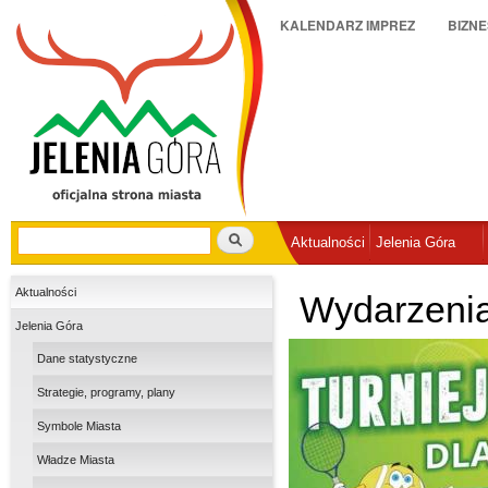
Pr
E
D
MIASTO
KALENDARZ IMPREZ
BIZNE
do
N
E
tr
Szukaj
Aktualności
Jelenia Góra
Aktualności
Wydarzenia
Jelenia Góra
Dane statystyczne
Strategie, programy, plany
Symbole Miasta
Władze Miasta